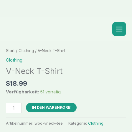
Zum
Inhalt
springen
Start
/
Clothing
/ V-Neck T-Shirt
Clothing
V-Neck T-Shirt
$
18.99
Verfügbarkeit:
51 vorrätig
V-
IN DEN WARENKORB
Neck
T-
Artikelnummer:
woo-vneck-tee
Kategorie:
Clothing
Shirt