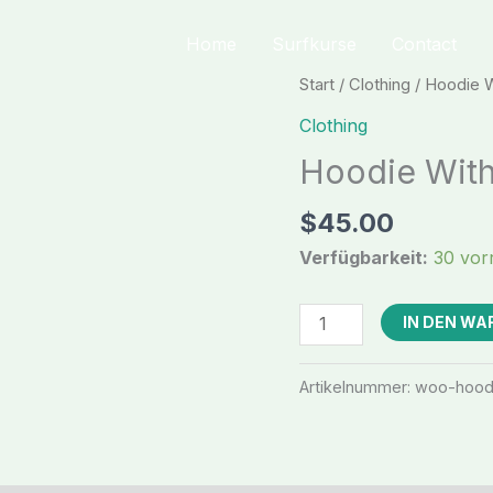
Home
Surfkurse
Contact
Start
/
Clothing
/ Hoodie 
Clothing
Hoodie With
$
45.00
Verfügbarkeit:
30 vorr
Hoodie
IN DEN W
With
Pocket
Artikelnummer:
woo-hood
Menge