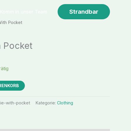
Strandbar
Komm in unser Team
With Pocket
 Pocket
ätig
ARENKORB
ie-with-pocket
Kategorie:
Clothing